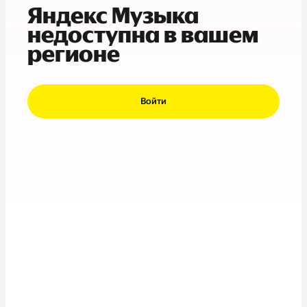
Яндекс Музыка
недоступна в вашем
регионе
Войти