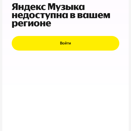
Яндекс Музыка
недоступна в вашем
регионе
Войти