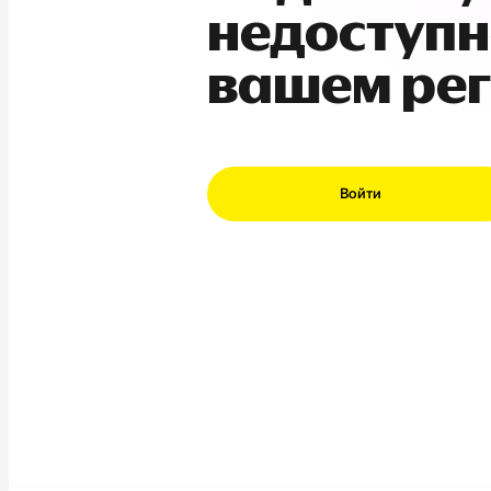
недоступн
вашем ре
Войти