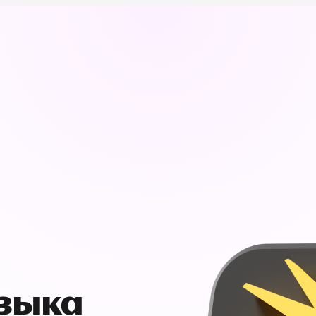
узыка