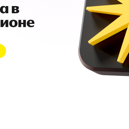
а в
гионе