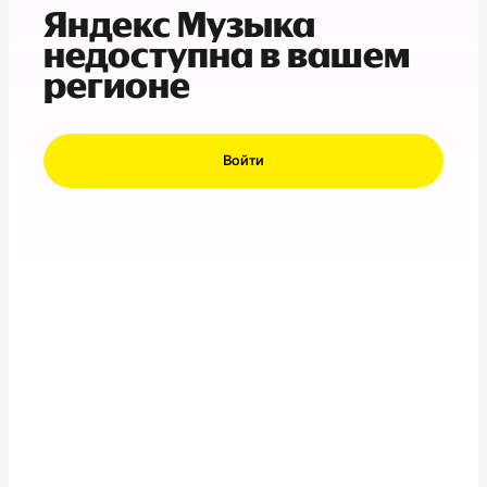
Яндекс Музыка
недоступна в вашем
регионе
Войти