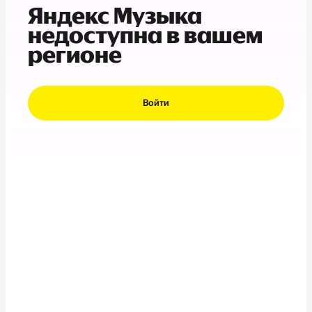
Яндекс Музыка
недоступна в вашем
регионе
Войти