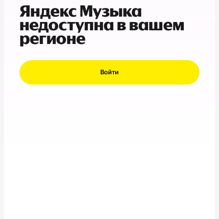
Яндекс Музыка
недоступна в вашем
регионе
Войти