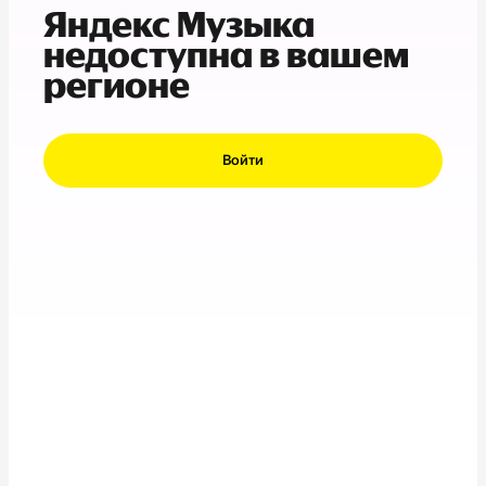
Яндекс Музыка
недоступна в вашем
регионе
Войти