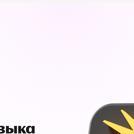
узыка