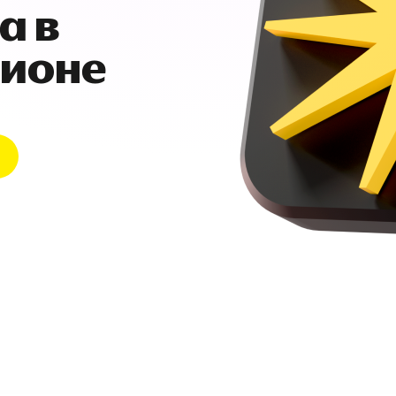
а в
гионе