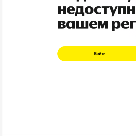
недоступн
вашем ре
Войти