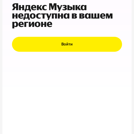
Яндекс Музыка
недоступна в вашем
регионе
Войти