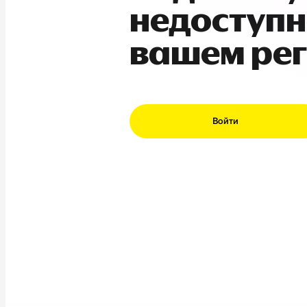
недоступн
вашем ре
Войти