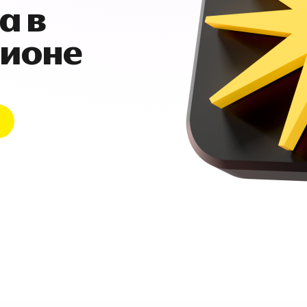
а в
гионе