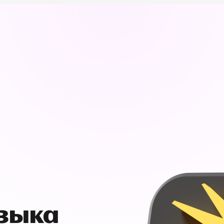
узыка