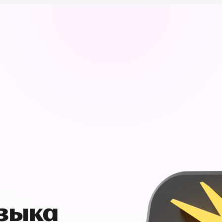
узыка