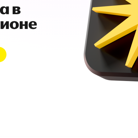
а в
гионе