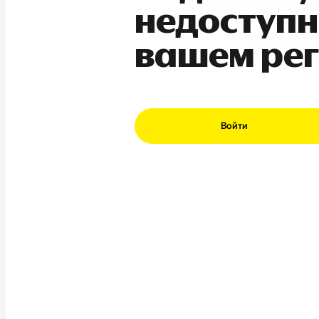
недоступн
вашем ре
Войти