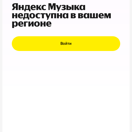
Яндекс Музыка
недоступна в вашем
регионе
Войти