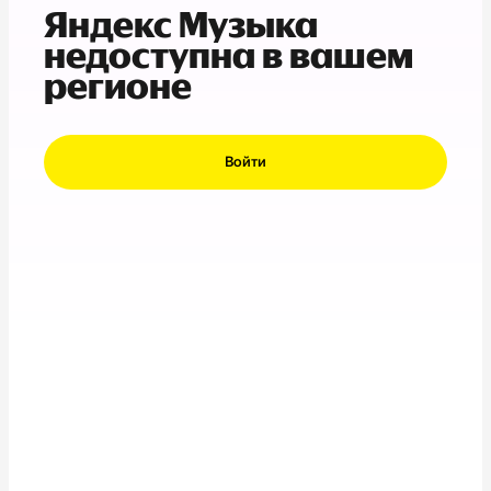
Яндекс Музыка
недоступна в вашем
регионе
Войти