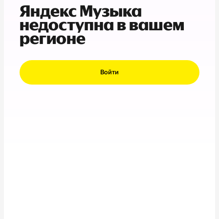
Яндекс Музыка
недоступна в вашем
регионе
Войти