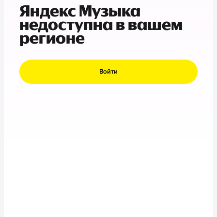
Яндекс Музыка
недоступна в вашем
регионе
Войти