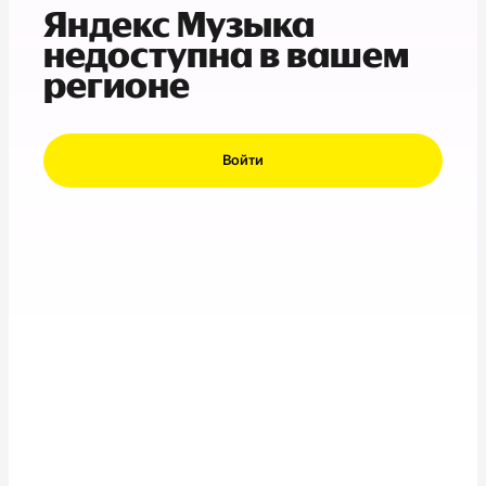
Яндекс Музыка
недоступна в вашем
регионе
Войти