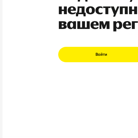
недоступн
вашем ре
Войти