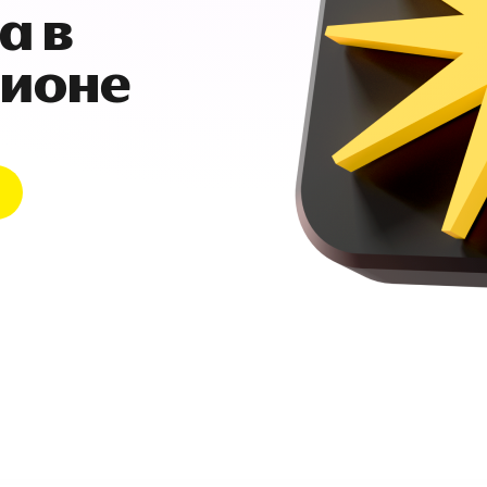
а в
гионе