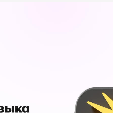
узыка