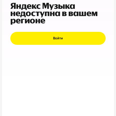
Яндекс Музыка
недоступна в вашем
регионе
Войти