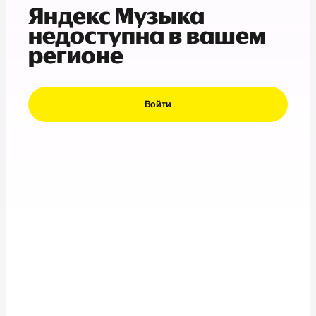
Яндекс Музыка
недоступна в вашем
регионе
Войти