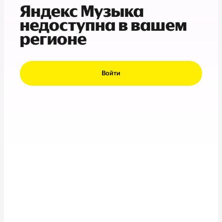
Яндекс Музыка
недоступна в вашем
регионе
Войти