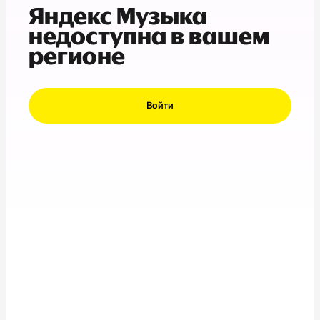
Яндекс Музыка
недоступна в вашем
регионе
Войти