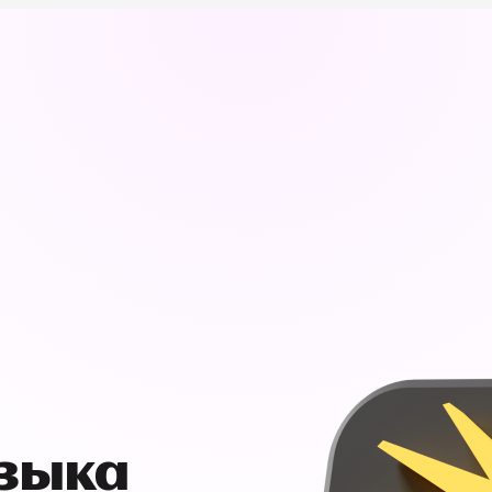
узыка