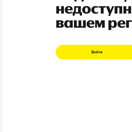
недоступн
вашем ре
Войти