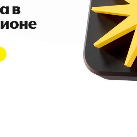
а в
гионе