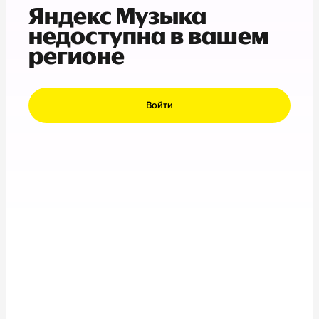
Яндекс Музыка
недоступна в вашем
регионе
Войти