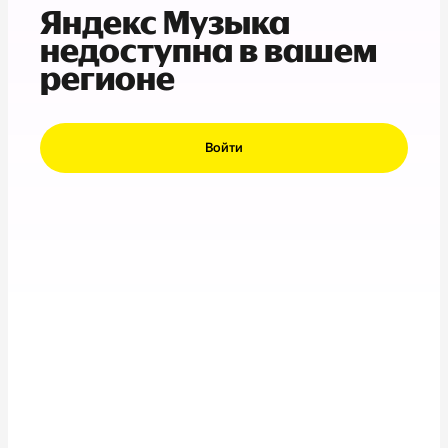
Яндекс Музыка
недоступна в вашем
регионе
Войти