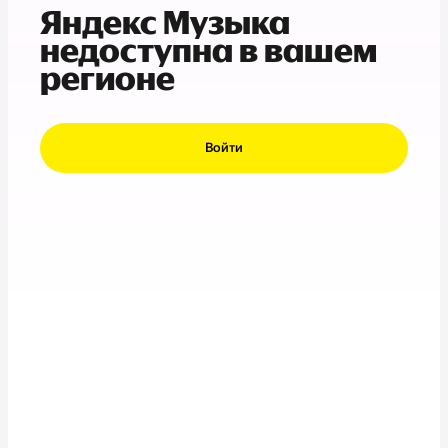
Яндекс Музыка
недоступна в вашем
регионе
Войти