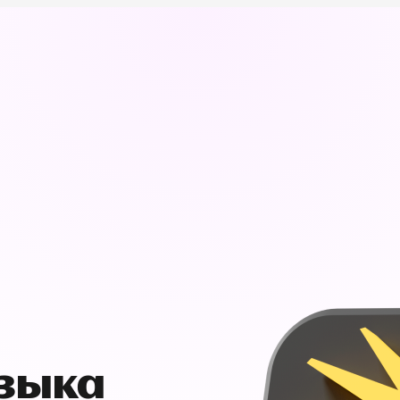
узыка