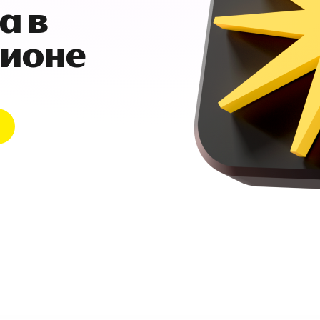
а в
гионе