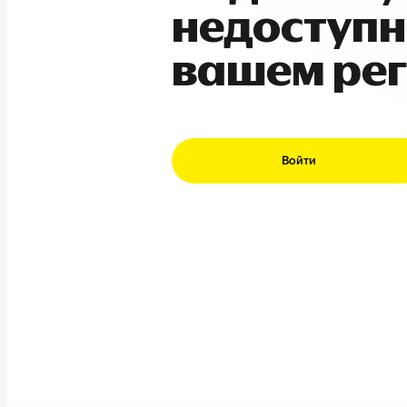
недоступн
вашем ре
Войти