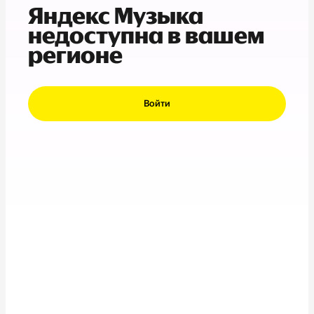
Яндекс Музыка
недоступна в вашем
регионе
Войти