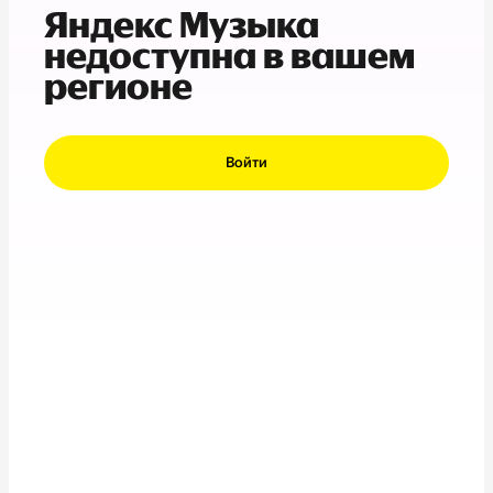
Яндекс Музыка
недоступна в вашем
регионе
Войти