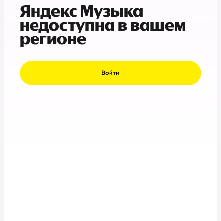
Яндекс Музыка
недоступна в вашем
регионе
Войти