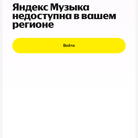
Яндекс Музыка
недоступна в вашем
регионе
Войти