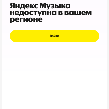
Яндекс Музыка
недоступна в вашем
регионе
Войти