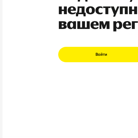
недоступн
вашем ре
Войти