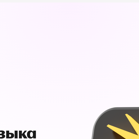
узыка