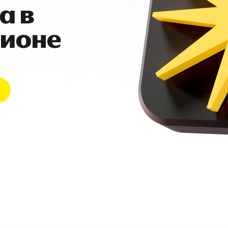
а в
гионе