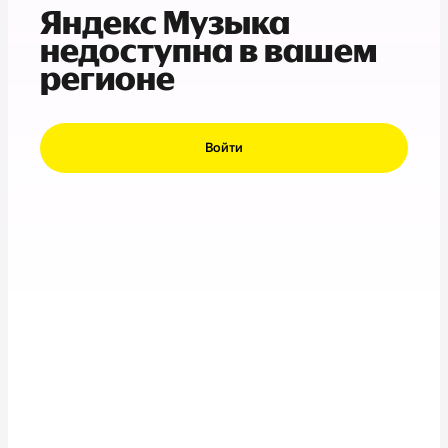
Яндекс Музыка
недоступна в вашем
регионе
Войти