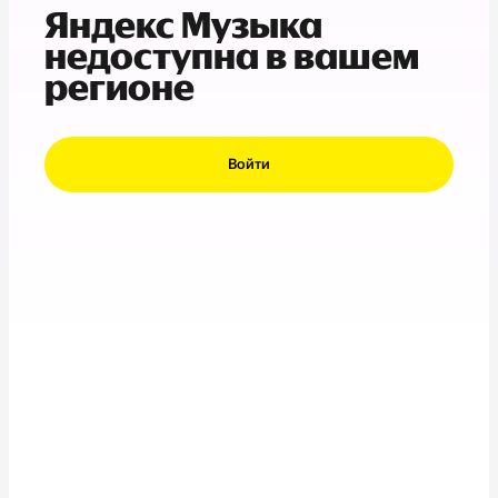
Яндекс Музыка
недоступна в вашем
регионе
Войти