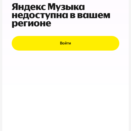
Яндекс Музыка
недоступна в вашем
регионе
Войти