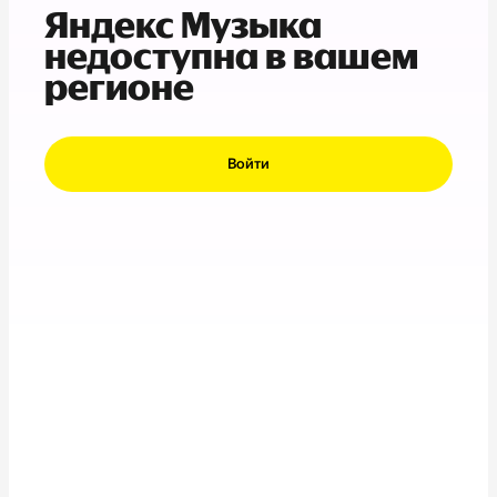
Яндекс Музыка
недоступна в вашем
регионе
Войти