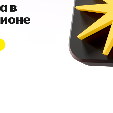
а в
гионе