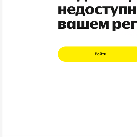
недоступн
вашем ре
Войти