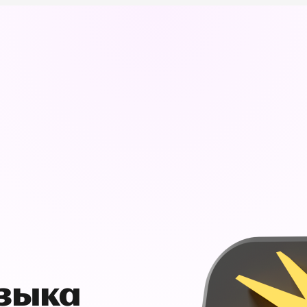
узыка