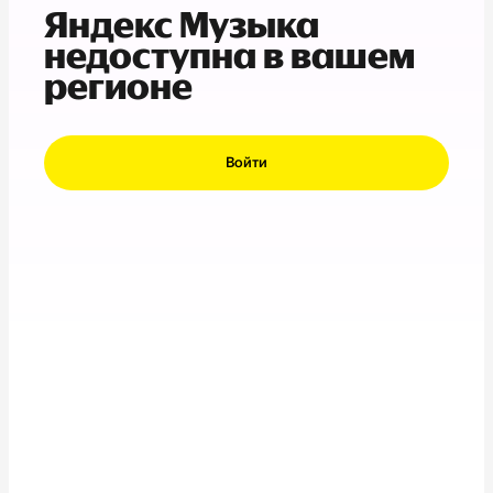
Яндекс Музыка
недоступна в вашем
регионе
Войти