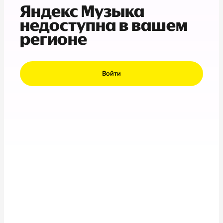
Яндекс Музыка
недоступна в вашем
регионе
Войти