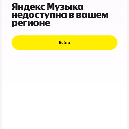
Яндекс Музыка
недоступна в вашем
регионе
Войти