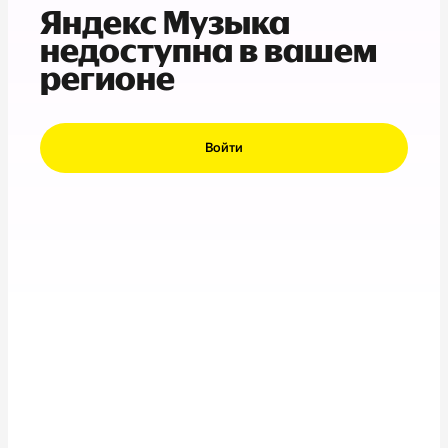
Яндекс Музыка
недоступна в вашем
регионе
Войти