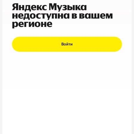
Яндекс Музыка
недоступна в вашем
регионе
Войти