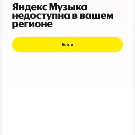
Яндекс Музыка
недоступна в вашем
регионе
Войти