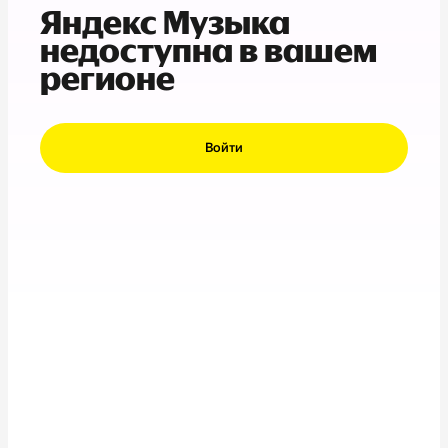
Яндекс Музыка
недоступна в вашем
регионе
Войти