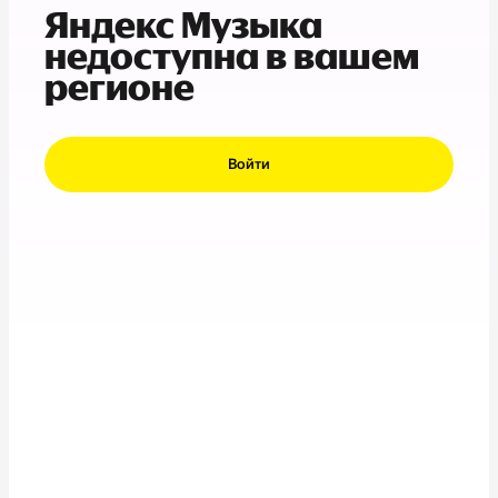
Яндекс Музыка
недоступна в вашем
регионе
Войти