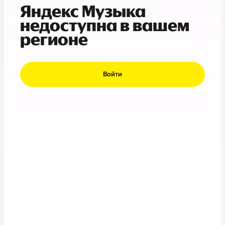
Яндекс Музыка
недоступна в вашем
регионе
Войти