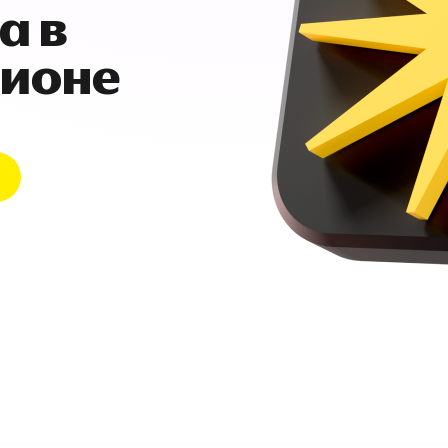
а в
гионе