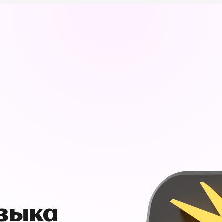
узыка