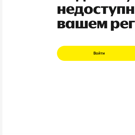
недоступн
вашем ре
Войти