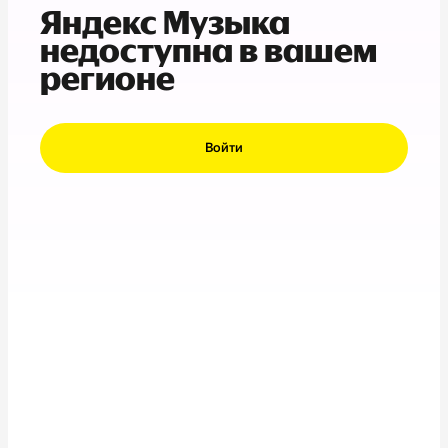
Яндекс Музыка
недоступна в вашем
регионе
Войти