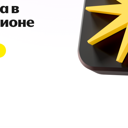
а в
гионе