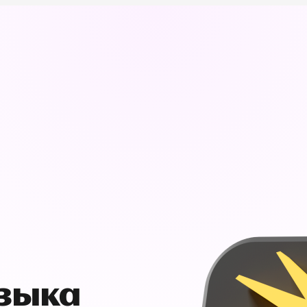
узыка