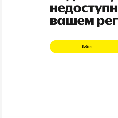
недоступн
вашем ре
Войти