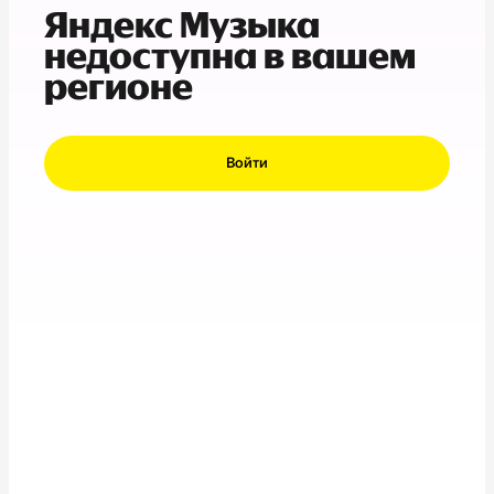
Яндекс Музыка
недоступна в вашем
регионе
Войти